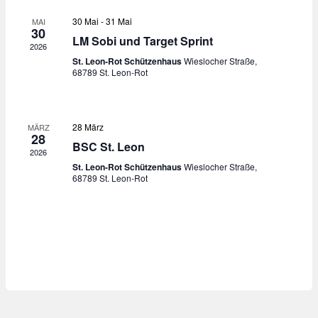
e
a
u
n
e
30 Mai
-
31 Mai
MAI
m
s
n
30
LM Sobi und Target Sprint
w
t
2026
s
ä
a
St. Leon-Rot Schützenhaus
Wieslocher Straße,
h
t
68789 St. Leon-Rot
l
l
a
t
e
u
n
l
.
n
28 März
MÄRZ
t
28
g
BSC St. Leon
u
2026
A
St. Leon-Rot Schützenhaus
Wieslocher Straße,
n
n
68789 St. Leon-Rot
s
g
i
e
c
n
h
S
t
e
u
n
c
-