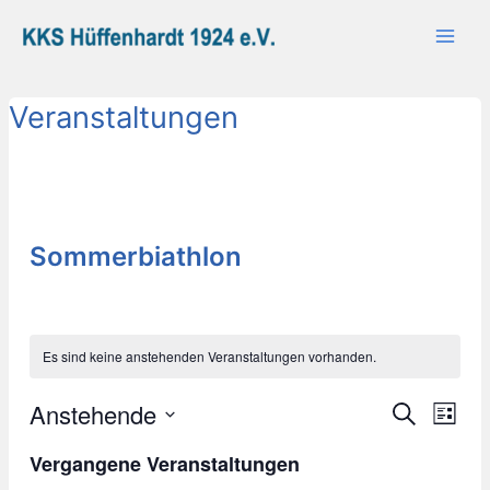
Zum
Main
Inhalt
Men
springen
Veranstaltungen
Sommerbiathlon
Es sind keine anstehenden Veranstaltungen vorhanden.
Anstehende
V
V
S
L
e
u
e
D
i
c
r
Vergangene Veranstaltungen
a
s
r
h
a
t
t