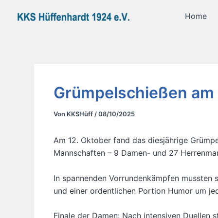
Zum
Home
Inhalt
springen
Grümpelschießen am 
Von
KKSHüff
/
08/10/2025
Am 12. Oktober fand das diesjährige Grümpe
Mannschaften – 9 Damen- und 27 Herrenmanns
In spannenden Vorrundenkämpfen mussten sic
und einer ordentlichen Portion Humor um je
Finale der Damen: Nach intensiven Duellen st